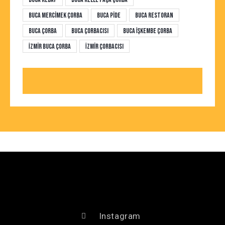
Buca Mercimek Çorba
Buca Pide
Buca Restoran
Buca Çorba
Buca Çorbacısı
Buca İşkembe Çorba
İzmir Buca Çorba
İzmir Çorbacısı
Instagram