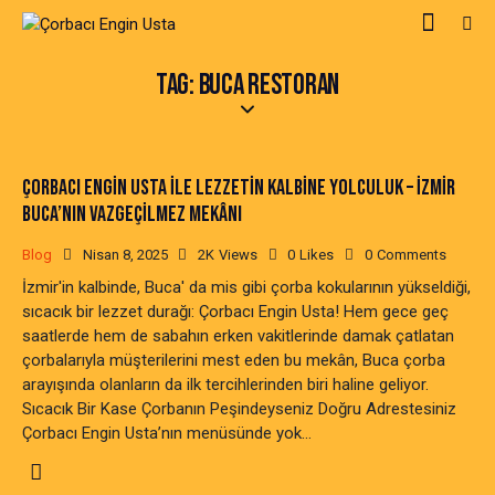
TAG: BUCA RESTORAN
ÇORBACI ENGIN USTA ILE LEZZETIN KALBINE YOLCULUK – İZMIR
BUCA’NIN VAZGEÇILMEZ MEKÂNI
Blog
Nisan 8, 2025
2K
Views
0
Likes
0
Comments
İzmir'in kalbinde, Buca' da mis gibi çorba kokularının yükseldiği,
sıcacık bir lezzet durağı: Çorbacı Engin Usta! Hem gece geç
saatlerde hem de sabahın erken vakitlerinde damak çatlatan
çorbalarıyla müşterilerini mest eden bu mekân, Buca çorba
arayışında olanların da ilk tercihlerinden biri haline geliyor.
Sıcacık Bir Kase Çorbanın Peşindeyseniz Doğru Adrestesiniz
Çorbacı Engin Usta’nın menüsünde yok…