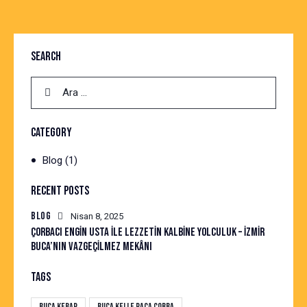
SEARCH
CATEGORY
Blog
(1)
RECENT POSTS
BLOG
Nisan 8, 2025
ÇORBACI ENGIN USTA ILE LEZZETIN KALBINE YOLCULUK – İZMIR
BUCA’NIN VAZGEÇILMEZ MEKÂNI
TAGS
Buca Kebap
Buca Kelle Paça Çorba